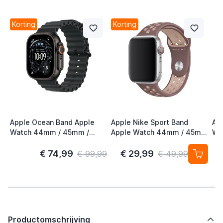
Korting
Korting
Apple Ocean Band Apple
Apple Nike Sport Band
Ap
Watch 44mm / 45mm /
Apple Watch 44mm / 45mm
Wa
46mm / 49mm Zwart /
/ 46mm / 49mm Smokey
46
Titanium
Mauve / Particle Beige
€ 74,99
€ 29,99
€ 99,99
€ 49,99
Productomschrijving