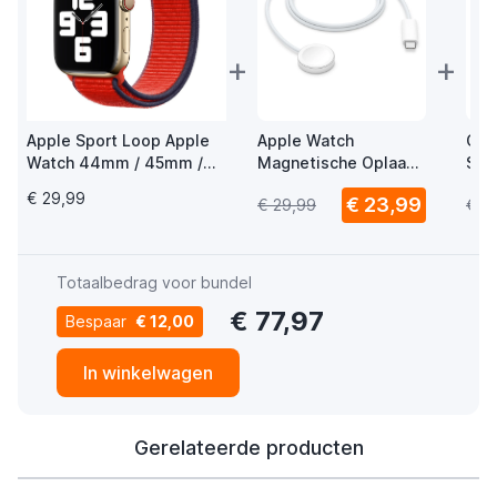
+
+
Apple Sport Loop Apple
Apple Watch
Cas
Watch 44mm / 45mm /
Magnetische Oplaad
Str
46mm / 49mm
USB-C Kabel 1m
Ba
€ 29,99
€ 23,99
€ 29,99
€ 2
(PRODUCT) Red 3rd Gen
Totaalbedrag voor bundel
€ 77,97
Bespaar
€ 12,00
In winkelwagen
Gerelateerde producten