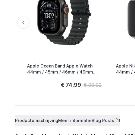
Apple Ocean Band Apple Watch
Apple Ni
44mm / 45mm / 46mm / 49mm
44mm / 
Zwart / Titanium
Smokey M
€ 74,99
€ 99,99
Productomschrijving
Meer informatie
Blog Posts (1)