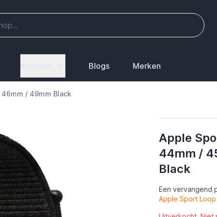
Account
Blogs
Merken
/ 46mm / 49mm Black
Apple Spo
44mm / 4
Black
Een vervangend p
Apple Sport Loop
Uitverkocht. Niet