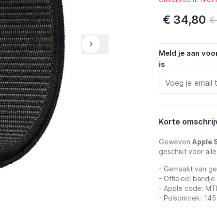
€ 34,80
€
Meld je aan voo
is
Korte omschrij
Geweven
Apple 
geschikt voor al
- Gemaakt van g
- Officieel bandje
- Apple code: M
- Polsomtrek: 14