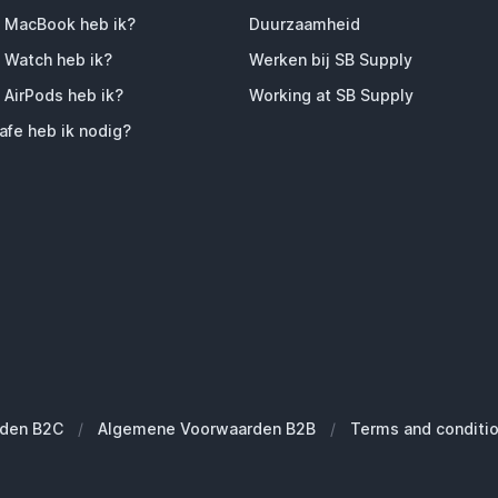
 MacBook heb ik?
Duurzaamheid
 Watch heb ik?
Werken bij SB Supply
 AirPods heb ik?
Working at SB Supply
fe heb ik nodig?
den B2C
/
Algemene Voorwaarden B2B
/
Terms and conditi