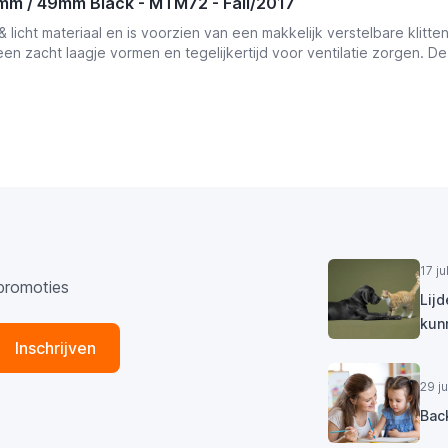
mm / 49mm Black - MTM72 - Fall/2017
icht materiaal en is voorzien van een makkelijk verstelbare klitte
een zacht laagje vormen en tegelijkertijd voor ventilatie zorgen. De
17 j
promoties
Lij
kun
Inschrijven
29 j
Bac