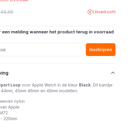
 49,99
Uitverkocht
r een melding wanneer het product terug in voorraad
Inschrijven
ving
Sport Loop
voor Apple Watch in de kleur
Black
. Dit bandje
le 44mm, 45mm 46mm en 49mm modellen.
eweven nylon
 van Apple
TM72
5 - 220mm