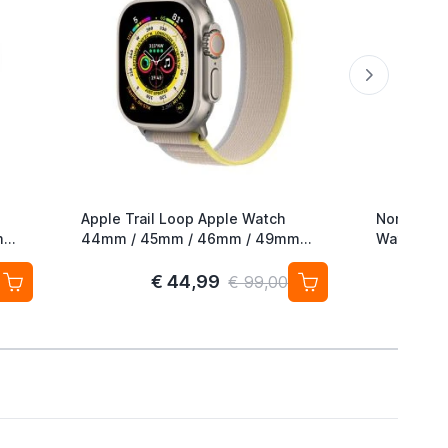
Apple Trail Loop Apple Watch
Nomad Roc
m
44mm / 45mm / 46mm / 49mm
Watch 42
M/L Yellow / Beige
49mm Mag
€ 44,99
€ 99,00