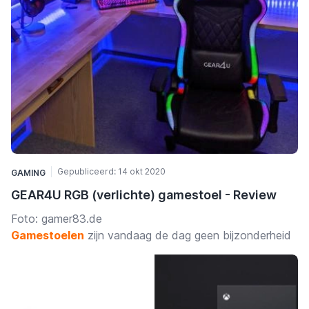
Gepubliceerd:
14 okt 2020
GAMING
GEAR4U RGB (verlichte) gamestoel - Review
Foto:
gamer83.de
Gamestoelen
zijn vandaag de dag geen bijzonderheid
meer. Ze zijn al lang geleden toegevoegd aan
gamekamers en maken net zo goed deel uit van de
standaarduitrusting als een goede speelmuis. Ik had al
eens eerder de kans om een gamestoel te testen. Het