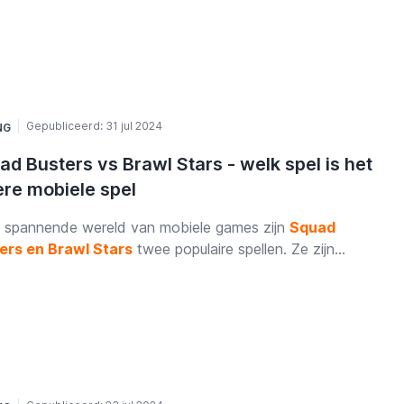
soires het comfort en de functionaliteit van je stoel naar
oger niveau kunnen tillen? Hier zijn enkele must-haves
e gamingstoelsetup compleet te maken.
Gepubliceerd:
31 jul 2024
NG
d Busters vs Brawl Stars - welk spel is het
ere mobiele spel
e spannende wereld van mobiele games zijn
Squad
ers en Brawl Stars
twee populaire spellen. Ze zijn
kt door Supercell en hebben elk hun eigen unieke stijl
iljoenen spelers over de hele wereld aanspreekt. Dit
el vergelijkt deze twee spellen, kijkend naar hoe ze
n, hoe ze eruitzien, en wat mensen ervan vinden.