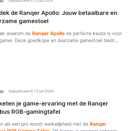
Gepubliceerd:
23 jul 2024
NG
dek de Ranqer Apollo: Jouw betaalbare en
rzame gamestoel
ek waarom de
Ranqer Apollo
de perfecte keuze is voor
 gamer. Deze goedkope en duurzame gamestoel biedt
m comfort, stijl en functionaliteit, waardoor je urenlang
genieten van je favoriete games.
Gepubliceerd:
13 jun 2024
NG
keten je game-ervaring met de Ranqer
bus RGB-gamingtafel
n als een pro wordt werkelijkheid met de
Ranqer