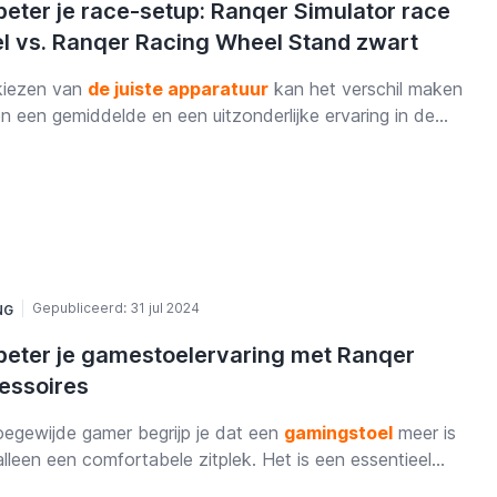
beter je race-setup: Ranqer Simulator race
el vs. Ranqer Racing Wheel Stand zwart
kiezen van
de juiste apparatuur
kan het verschil maken
n een gemiddelde en een uitzonderlijke ervaring in de
ld van simracing. Het maken van een keuze tussen de
er Racing Wheel Stand en de Ranqer Simulator Racing
is essentieel om de perfecte configuratie te creëren,
cht je niveau van ervaring met virtueel racen.
Gepubliceerd:
31 jul 2024
NG
beter je gamestoelervaring met Ranqer
essoires
oegewijde gamer begrijp je dat een
gamingstoel
meer is
lleen een comfortabele zitplek. Het is een essentieel
iddel voor lange gamesessies. Maar wist je dat de juiste