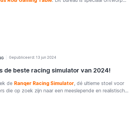
us RGB Gaming Table
. Dit bureau is speciaal ontworpen
gamers en biedt alles wat je nodig hebt voor een
getelijke game-ervaring. Van de stevige constructie tot
nnovatieve functies, de Ranqer Nimbus zet een nieuwe
daard voor gaming desks.
Gepubliceerd:
13 jun 2024
NG
is de beste racing simulator van 2024!
ek de
Ranqer Racing Simulator
, dé ultieme stoel voor
s die op zoek zijn naar een meeslepende en realistische
ervaring vanuit huis. Deze stoel combineert ergonomisch
ort met duurzaamheid en veelzijdigheid, waardoor het de
cte metgezel is voor lange gaming-sessies. Met
sbare functies en compatibiliteit met alle grote gaming
men, inclusief PC, PlayStation en Xbox, biedt de Ranqer
ng Simulator een ongeëvenaarde race-ervaring voor