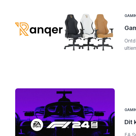
zowel
GAMI
Gam
Ontd
ultie
onder
innov
lich
en de
meer
game
GAMI
Dit
EA S