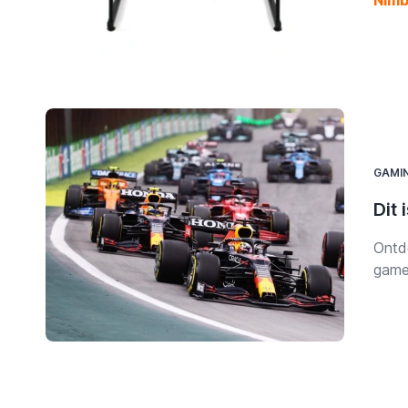
Nimb
voor 
onver
de i
stan
GAMI
Dit 
Ontd
gamer
race-
comf
perfe
aanpa
syste
Raci