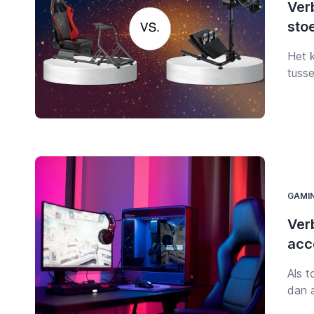
Ver
sto
Het 
tusse
were
Ranq
Seat 
ongea
GAMI
Ver
acc
Als t
dan a
hulpm