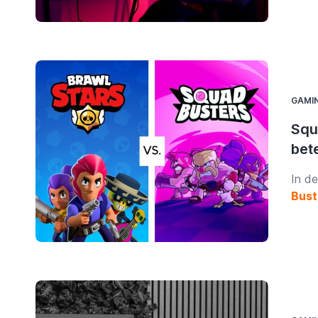
acces
een h
om j
GAMI
Squa
bet
In d
Bust
gemaa
die m
artik
werke