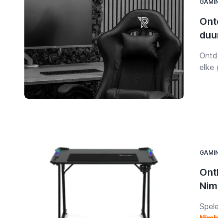
GAMI
Ont
duu
Ontd
elke
ultie
kunt 
GAMI
Ont
Nim
Spele