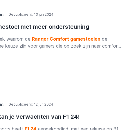
 casual gamers als e-sportprofessionals.
Gepubliceerd:
13 jun 2024
NG
estoel met meer ondersteuning
ek waarom de
Ranqer Comfort gamestoelen
de
me keuze zijn voor gamers die op zoek zijn naar comfort,
steuning en stijl. In dit blog bespreken we de
atieve benadering van comfort, de volledige
aamsondersteuning, het geavanceerde Frog mechanisme,
 duurzaamheid en stijl van deze stoelen. Lees verder om
 te weten te komen over hoe de Ranqer Comfort
stoelen je gaming-ervaring kunnen transformeren.
Gepubliceerd:
12 jun 2024
NG
 kan je verwachten van F1 24!
ports heeft
F1 24
aangekondigd, met een release op 31