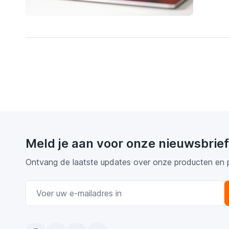
duur
funct
zich
GPU:
CPU:
dan 
Gehe
Het o
scher
(Thu
K
Meld je aan voor onze nieuwsbrief
CP
Ontvang de laatste updates over onze producten en 
E-mail adres
GP