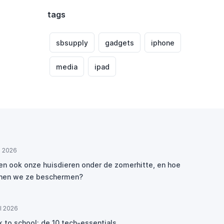
tags
sbsupply
gadgets
iphone
media
ipad
ul 2026
den ook onze huisdieren onder de zomerhitte, en hoe
nen we ze beschermen?
ul 2026
k to school: de 10 tech-essentials