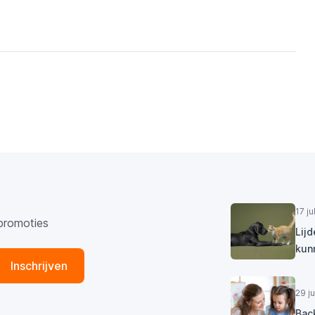
zaamheid, en heeft ook geen waardeverlies. Apple heeft
ies als Siri, Writing Tools en Image Playground.
zelf overtroffen met het maken van de MacBooks.
10-core GPU met tot 1,6x snellere grafische prestaties.
10-core CPU met 15% snellere multi-threaded prestaties
de M4.
ugenbandbreedte:
Van 120 GB/s naar 153 GB/s.
ntwerp blijft herkenbaar met het Liquid Retina XDR-
m, mini-LED en tot 24 uur batterijduur. De poorten
nderbolt 4, HDMI, SDXC en MagSafe 3) zijn behouden.
M4 Pro / M4
enmerk
M5 (14”)
M4 (14”)
Max
(14”/16”)
10-core
17 j
U
10-core
12–16 cores
promoties
(4P+6E)
Lij
10-core +
kun
U
Neural
10-core
20–40 cores
Inschrijven
Accelerators
29 j
16-core
16-core
Bac