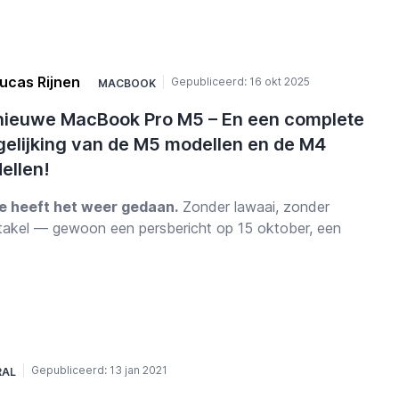
ucas Rijnen
Gepubliceerd:
16 okt 2025
MACBOOK
nieuwe MacBook Pro M5 – En een complete
gelijking van de M5 modellen en de M4
ellen!
e heeft het weer gedaan.
Zonder lawaai, zonder
takel — gewoon een persbericht op 15 oktober, een
ele update op de website, en een storm aan reacties van
fans wereldwijd. De nieuwe
MacBook Pro M5
is officieel
 en hoewel het ontwerp vrijwel identiek lijkt aan zijn
anger, zijn de prestaties en interne vernieuwingen zó
ficant dat zelfs de meest nuchtere gebruiker even stilvalt.
de echte Apple-fanaat voelt dit niet als een kleine stap,
Gepubliceerd:
13 jan 2021
RAL
als de start van een nieuw tijdperk waarin
AI, pure