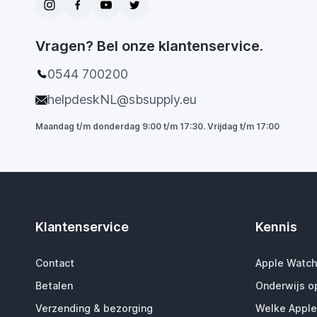
Neur
Vragen? Bel onze klantenservice.
Geh
dbr
0544 700200
helpdeskNL@sbsupply.eu
RAM
Maandag t/m donderdag 9:00 t/m 17:30. Vrijdag t/m 17:00
SSD
Sch
Batt
Klantenservice
Kennis
Poo
Contact
Apple Watch
Betalen
Onderwijs o
Bes
Verzending & bezorging
Welke Apple