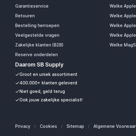
M5 (
Garantieservice
Welke Apple
video
Retouren
Welke Apple
M4 (
Bestelling herroepen
Welke Apple
M4 P
Hela
Veelgestelde vragen
Welke Apple
gelev
Zakelijke klanten (B2B)
Welke MagSa
Reserve onderdelen
Wire
Daarom SB Supply
Vide
Groot en uniek assortiment
400.000+ klanten geleverd
Accu
Niet goed, geld terug
Mee
Ook jouw zakelijke specialist!
Fas
Opla
Gebr
Privacy
/
Cookies
/
Sitemap
/
Algemene Voorwaar
Gebr