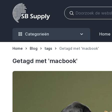
Ga naar de inhoud
Categorieën
Home
Home
Blog
tags
Getagd met 'macbook'
Getagd met 'macbook'