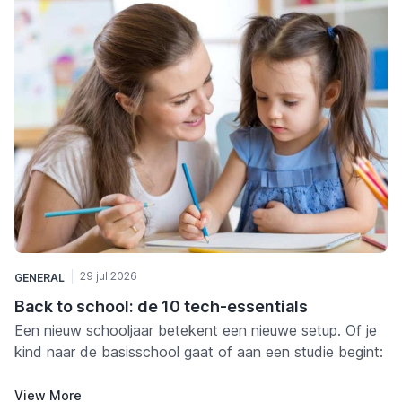
29 jul 2026
GENERAL
Back to school: de 10 tech-essentials
Een nieuw schooljaar betekent een nieuwe setup. Of je
kind naar de basisschool gaat of aan een studie begint:
met de juiste spullen wordt studeren makkelijker,
comfortabeler en een stuk minder stressvol — voor hen
View More