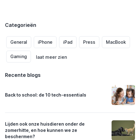
en voor jou.
We hebben de accessoires op een rij gezet die dit jaar
Categorieën
bovenaan de back-to-schoollijstjes staan, gesorteerd
per apparaat zodat je meteen vindt wat je zoekt. Alle
producten vind je bij SB Supply, dus je kunt deze lijst als
General
iPhone
iPad
Press
MacBook
checklist gebruiken en het hele schooljaar in één order
regelen.
Gaming
laat meer zien
Recente blogs
Back to school: de 10 tech-essentials
Lijden ook onze huisdieren onder de
zomerhitte, en hoe kunnen we ze
beschermen?