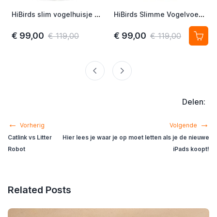
HiBirds slim vogelhuisje met Camera - Met Zonnepanelen blauw - Camera in nestkast
HiBirds Slimme Vogelvoeder - vogelhuisje met Camera - Vogelkijkcamera met Zonnepanelen beige
€ 99,00
€ 99,00
€ 119,00
€ 119,00
Delen:
←
→
Vorherig
Volgende
Catlink vs Litter
Hier lees je waar je op moet letten als je de nieuwe
Robot
iPads koopt!
Related Posts