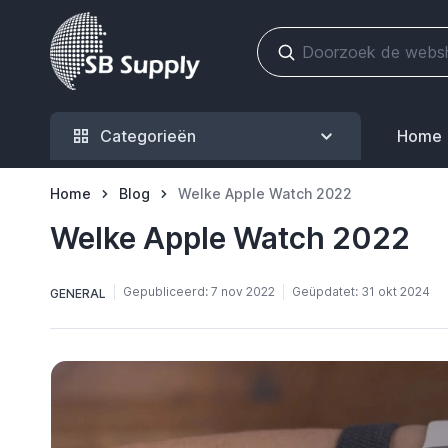
Ga naar de inhoud
Categorieën
Home
Home
Blog
Welke Apple Watch 2022
Welke Apple Watch 2022
Gepubliceerd:
7 nov 2022
Geüpdatet:
31 okt 2024
GENERAL