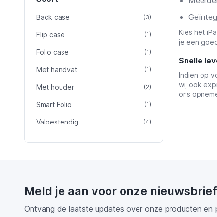
Meerder
Geïnteg
Back case
product
(3)
Kies het iP
Flip case
product
(1)
je een goed
Folio case
product
(1)
Snelle lev
Met handvat
product
(1)
Indien op v
wij ook exp
Met houder
product
(2)
ons opneme
Smart Folio
product
(1)
Valbestendig
product
(4)
Meld je aan voor onze nieuwsbrief
Ontvang de laatste updates over onze producten en 