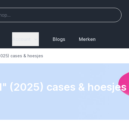
Account
Blogs
Merken
(2025) cases & hoesjes
11" (2025) cases & hoesjes