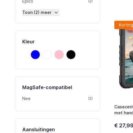
Epico
product
(2)
Toon (2) meer
Korting
Kleur
Blauw
Onbekend
Roze
Zwart
Blauw
Onbekend
Roze
Zwart
MagSafe-compatibel
Nee
product
(2)
Casecent
met handv
(2025) Z
€ 27,9
Aansluitingen