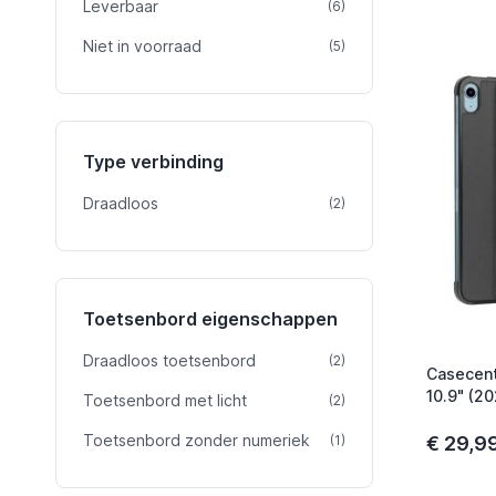
Leverbaar
product
(6)
Niet in voorraad
product
(5)
Type verbinding
Draadloos
product
(2)
Toetsenbord eigenschappen
Draadloos toetsenbord
product
(2)
Casecent
10.9" (20
Toetsenbord met licht
product
(2)
Toetsenbord zonder numeriek
product
(1)
€ 29,9