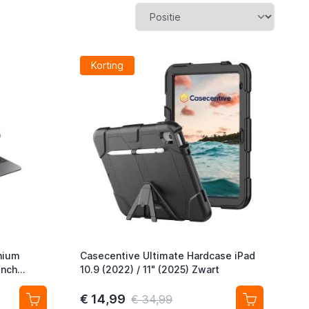
Korting
nium
Casecentive Ultimate Hardcase iPad
inch
10.9 (2022) / 11" (2025) Zwart
) QWERTY
€ 14,99
€ 34,99