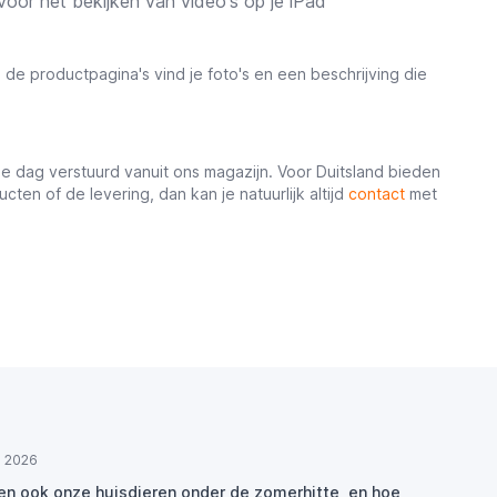
oor het bekijken van video's op je iPad
 de productpagina's vind je foto's en een beschrijving die
e dag verstuurd vanuit ons magazijn. Voor Duitsland bieden
en of de levering, dan kan je natuurlijk altijd
contact
met
ul 2026
den ook onze huisdieren onder de zomerhitte, en hoe