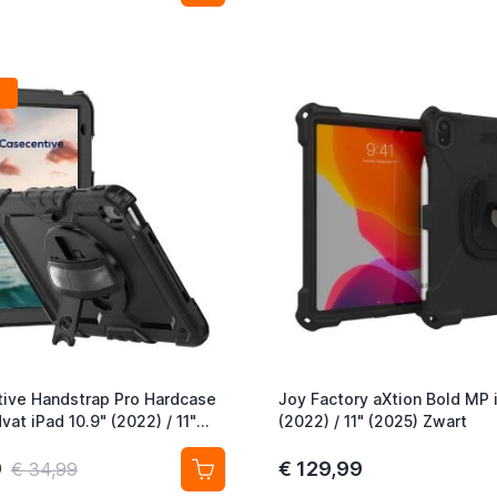
ive Handstrap Pro Hardcase
Joy Factory aXtion Bold MP 
at iPad 10.9" (2022) / 11"
(2022) / 11" (2025) Zwart
wart
9
€ 129,99
€ 34,99