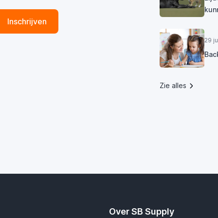
kun
Inschrijven
29 j
Bac
Zie alles
Over SB Supply