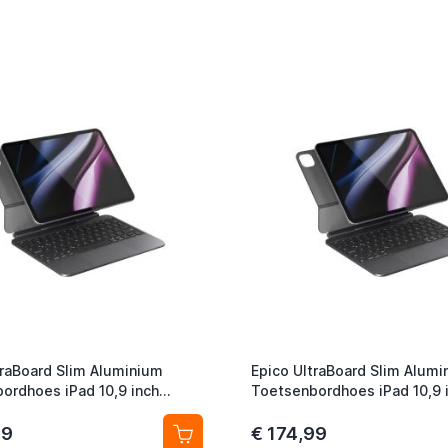
traBoard Slim Aluminium
Epico UltraBoard Slim Alumi
ordhoes iPad 10,9 inch
Toetsenbordhoes iPad 10,9 
 iPad 11 inch (2025) QWERTZ
(2022) / iPad 11 inch (2025
 Black
US Space Black
99
€ 174,99