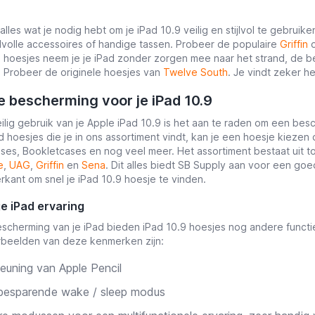
lles wat je nodig hebt om je iPad 10.9 veilig en stijlvol te gebruik
ijlvolle accessoires of handige tassen. Probeer de populaire
Griffin
 hoesjes neem je je iPad zonder zorgen mee naar het strand, de ber
 Probeer de originele hoesjes van
Twelve South
. Je vindt zeker he
e bescherming voor je iPad 10.9
ilig gebruik van je Apple iPad 10.9 is het aan te raden om een be
 hoesjes die je in ons assortiment vindt, kan je een hoesje kiezen d
ases, Bookletcases en nog veel meer. Het assortiment bestaat uit t
e
,
UAG
,
Griffin
en
Sena
. Dit alles biedt SB Supply aan voor een goe
erkant om snel je iPad 10.9 hoesje te vinden.
je iPad ervaring
scherming van je iPad bieden iPad 10.9 hoesjes nog andere funct
rbeelden van deze kenmerken zijn:
euning van Apple Pencil
besparende wake / sleep modus