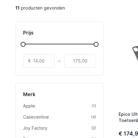
11
producten gevonden
Prijs
-
€
Merk
Apple
product
(1)
Epico Ul
Casecentive
product
(4)
Toetsenb
(2022) /
Joy Factory
product
(2)
DE Space
€ 174,