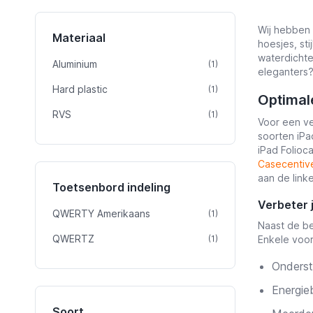
Wij hebben a
Materiaal
hoesjes, st
waterdichte
Aluminium
product
(1)
eleganters?
Hard plastic
product
(1)
Optimal
RVS
product
(1)
Voor een ve
soorten iPad
iPad Folioc
Casecentiv
aan de link
Toetsenbord indeling
Verbeter 
QWERTY Amerikaans
product
(1)
Naast de be
QWERTZ
product
(1)
Enkele voo
Onderst
Energie
Soort