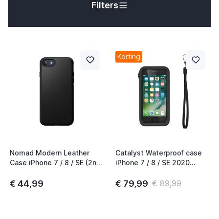
t
Filters
t
Korting
Nomad Modern Leather
Catalyst Waterproof case
t
Case iPhone 7 / 8 / SE (2nd
iPhone 7 / 8 / SE 2020
& 3th gen) Zwart
zwart
€ 44,99
€ 79,99
€ 89,99
t