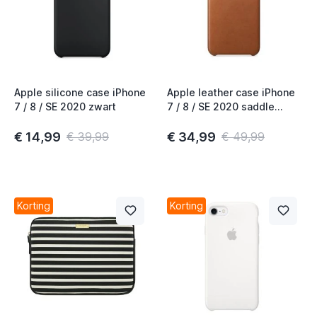
t
t
Apple silicone case iPhone
Apple leather case iPhone
7 / 8 / SE 2020 zwart
7 / 8 / SE 2020 saddle
brown
t
€ 14,99
€ 34,99
€ 39,99
€ 49,99
t
t
Korting
Korting
t