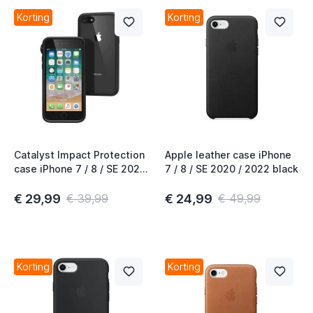
Korting
Korting
t
t
t
t
Catalyst Impact Protection
Apple leather case iPhone
case iPhone 7 / 8 / SE 2020
7 / 8 / SE 2020 / 2022 black
zwart
t
€ 29,99
€ 24,99
€ 39,99
€ 49,99
t
Korting
Korting
t