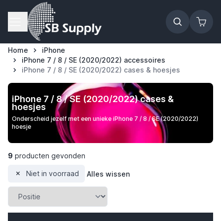
Ga naar de inhoud
Home
iPhone
iPhone 7 / 8 / SE (2020/2022) accessoires
iPhone 7 / 8 / SE (2020/2022) cases & hoesjes
iPhone 7 / 8 / SE (2020/2022) cases &
hoesjes
Onderscheid jezelf met een unieke iPhone 7 / 8 / SE (2020/2022)
hoesje
9
producten gevonden
Niet in voorraad
Alles wissen
t