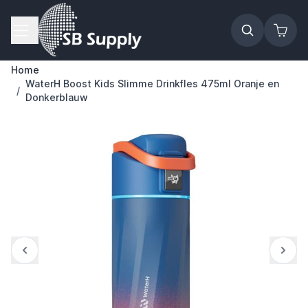
Ga naar de inhoud
Home
WaterH Boost Kids Slimme Drinkfles 475ml Oranje en
/
Donkerblauw