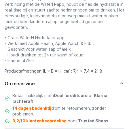
verbinding met de WaterH-app, houdt de fles de hydratatie in
real-time bij en stuurt zachte herinneringen om te drinken. Het
eenvoudige, kindvriendelijke ontwerp maakt water drinken
leuk en leert kinderen al op jonge leeftijd gezonde
gewoonten.
- Gratis WaterH Hydratatie-app
- Werkt met Apple Health, Apple Watch & Fitbit
- Geschikt voor water, sap of melk
- Houdt dranken tot 24 uur warm of koud
- Inhoud: 475ml
Productafmetingen (L × B × H, cm): 7,4 x 7,4 x 21,8
Onze service
Betaal makkelijk met
iDeal
,
creditcard
of
Klarna
(achteraf)
.
14 dagen bedenktijd
om te retourneren, zonder
problemen.
9,2/10 klantenbeoordeling
door
Trusted Shops