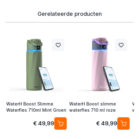
Gerelateerde producten
WaterH Boost Slimme
WaterH Boost slimme
Wa
Waterfles 710ml Mint Groen
waterfles 710 ml roze
wa
bl
€ 49,99
€ 49,99