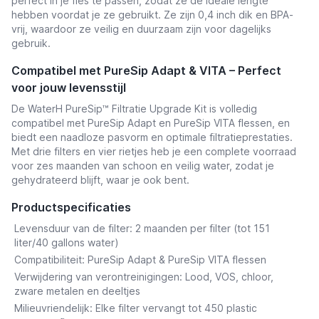
perfect in je fles te passen, zodat ze de ideale lengte
hebben voordat je ze gebruikt. Ze zijn 0,4 inch dik en BPA-
vrij, waardoor ze veilig en duurzaam zijn voor dagelijks
gebruik.
Compatibel met PureSip Adapt & VITA – Perfect
voor jouw levensstijl
De WaterH PureSip™ Filtratie Upgrade Kit is volledig
compatibel met PureSip Adapt en PureSip
VITA flessen
, en
biedt een naadloze pasvorm en optimale filtratieprestaties.
Met drie filters en vier rietjes heb je een complete voorraad
voor zes maanden van schoon en veilig water, zodat je
gehydrateerd blijft, waar je ook bent.
Productspecificaties
Levensduur van de filter:
2 maanden per filter (tot 151
liter/40 gallons water)
Compatibiliteit:
PureSip Adapt &
PureSip VITA flessen
Verwijdering van verontreinigingen:
Lood, VOS, chloor,
zware metalen en deeltjes
Milieuvriendelijk:
Elke filter vervangt tot 450 plastic