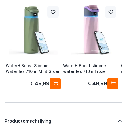
WaterH Boost Slimme
WaterH Boost slimme
Wa
Waterfles 710ml Mint Groen
waterfles 710 ml roze
wa
bl
€ 49,99
€ 49,99
Productomschrijving