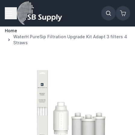
Ga naar de inhoud
Home
WaterH PureSip Filtration Upgrade Kit Adapt 3 filters 4
Straws