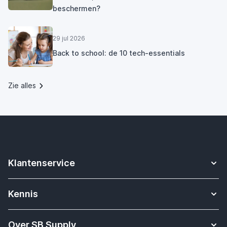
beschermen?
29 jul 2026
Back to school: de 10 tech-essentials
Zie alles
Klantenservice
Contact
Kennis
Betalen
Apple Watch bandjes kennisbank
Verzending & bezorging
Over SB Supply