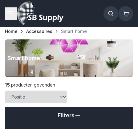
Ga naar de inhoud
Home
Accessoires
Smart home
Smart home
15
producten gevonden
Filters
t