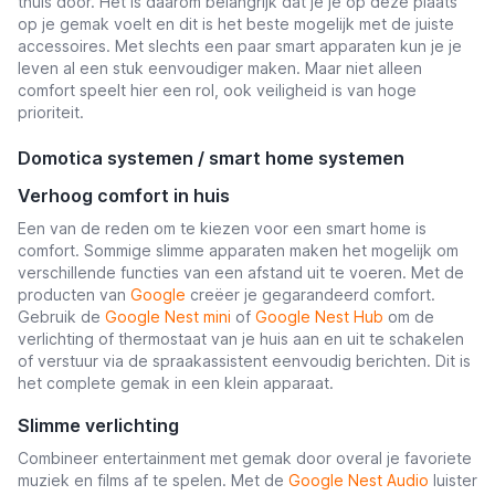
thuis door. Het is daarom belangrijk dat je je op deze plaats
op je gemak voelt en dit is het beste mogelijk met de juiste
accessoires. Met slechts een paar smart apparaten kun je je
leven al een stuk eenvoudiger maken.
Maar niet alleen
comfort speelt hier een rol, ook veiligheid is van hoge
prioriteit.
Domotica systemen / smart home systemen
Verhoog comfort in huis
Een van de reden om te kiezen voor een smart home is
comfort. Sommige slimme apparaten maken het mogelijk om
verschillende functies van een afstand uit te voeren.
Met de
producten van
Google
creëer je gegarandeerd comfort.
Gebruik de
Google Nest mini
of
Google Nest Hub
om de
verlichting of thermostaat van je huis aan en uit te schakelen
of verstuur via de spraakassistent eenvoudig berichten. Dit is
het complete gemak in een klein apparaat.
Slimme verlichting
Combineer entertainment met gemak door overal je favoriete
muziek en films af te spelen. Met de
Google Nest Audio
luister