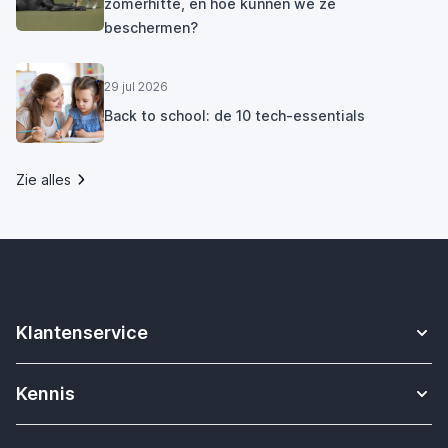
zomerhitte, en hoe kunnen we ze
beschermen?
29 jul 2026
Back to school: de 10 tech-essentials
Zie alles
Klantenservice
Contact
Kennis
Betalen
Apple Watch bandjes kennisbank
Verzending & bezorging