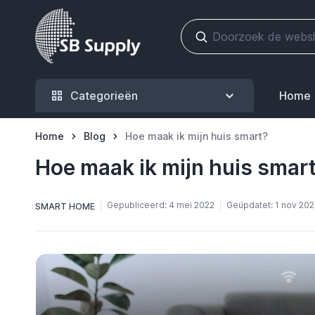
Ga naar de inhoud
Categorieën
Home
Home
Blog
Hoe maak ik mijn huis smart?
Hoe maak ik mijn huis smar
Gepubliceerd:
4 mei 2022
Geüpdatet:
1 nov 20
SMART HOME