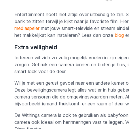
Entertainment hoeft niet altijd over uitbundig te zij
bank te zitten terwijl je kijkt naar je favoriete film. Hi
mediaspeler
met jouw smart-televisie en stream eindel
het makkelijkst kan installeren? Lees dan onze
blog
en
Extra veiligheid
Iedereen wil zich zo veilig mogelijk voelen in zijn eig
zorgen. Gebruik een camera binnen en buiten je huis, 
smart lock voor de deur.
Wil je met een gerust gevoel naar een andere kamer o
Deze beveiligingscamera legt alles wat er in huis geb
camera sensoren die de omgevingswaarden meten. Als 
bijvoorbeeld iemand thuiskomt, er een raam of deur
De Withings camera is ook te gebruiken als babyfoon
camera ook ideaal om herinneringen vast te leggen.
Diary functie.