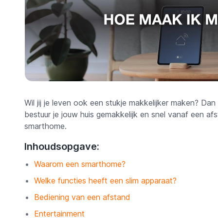
Wil jij je leven ook een stukje makkelijker maken? Da
bestuur je jouw huis gemakkelijk en snel vanaf een afs
smarthome.
Inhoudsopgave:
Waarom een smarthome?
Welke functies heeft een slim apparaat?
Bediening van een afstand
Entertainment