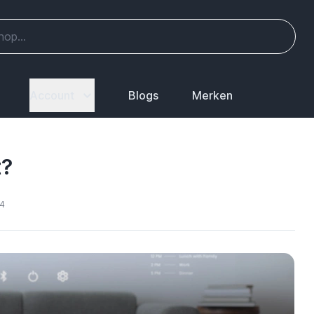
Account
Blogs
Merken
t?
24