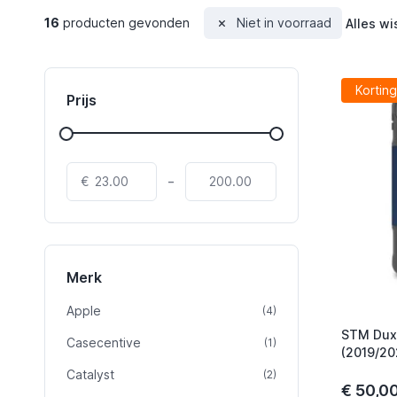
16
producten gevonden
Niet in voorraad
Alles wi
Korting
Prijs
-
€
Merk
Apple
product
(4)
STM Dux 
Casecentive
product
(1)
(2019/20
Catalyst
product
(2)
€ 50,0