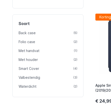
Korting
Soort
Back case
product
(5)
Folio case
product
(2)
Met handvat
product
(1)
Met houder
product
(2)
Smart Cover
product
(4)
Valbestendig
product
(3)
Apple Sm
Waterdicht
product
(2)
(2019/20
€ 24,9