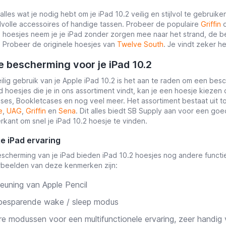
lles wat je nodig hebt om je iPad 10.2 veilig en stijlvol te gebruik
ijlvolle accessoires of handige tassen. Probeer de populaire
Griffin
 hoesjes neem je je iPad zonder zorgen mee naar het strand, de ber
 Probeer de originele hoesjes van
Twelve South
. Je vindt zeker he
e bescherming voor je iPad 10.2
ilig gebruik van je Apple iPad 10.2 is het aan te raden om een be
 hoesjes die je in ons assortiment vindt, kan je een hoesje kiezen d
ases, Bookletcases en nog veel meer. Het assortiment bestaat uit t
e
,
UAG
,
Griffin
en
Sena
. Dit alles biedt SB Supply aan voor een goe
erkant om snel je iPad 10.2 hoesje te vinden.
je iPad ervaring
scherming van je iPad bieden iPad 10.2 hoesjes nog andere funct
rbeelden van deze kenmerken zijn:
euning van Apple Pencil
besparende wake / sleep modus
e modussen voor een multifunctionele ervaring, zeer handig v