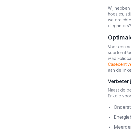
Wij hebben a
hoesjes, st
waterdichte
eleganters?
Optimal
Voor een ve
soorten iPad
iPad Folioc
Casecentiv
aan de link
Verbeter 
Naast de be
Enkele voo
Onderst
Energie
Meerder