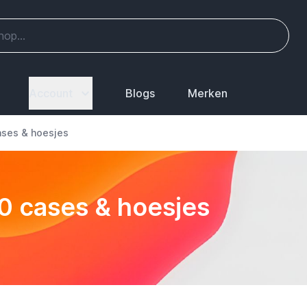
Account
Blogs
Merken
ases & hoesjes
20 cases & hoesjes