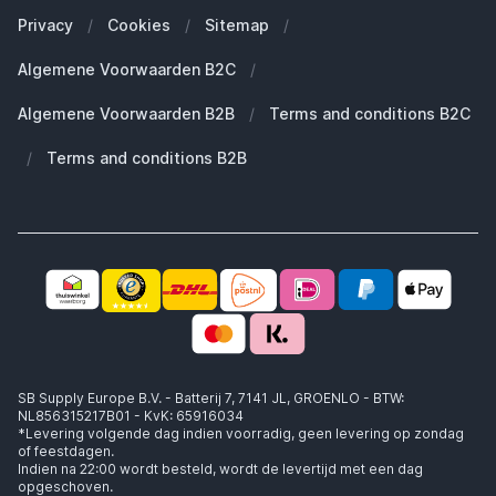
Onze blogs
Welke Apple Watch heb ik?
Zakelijke klanten (B2B)
Privacy
/
Cookies
/
Sitemap
/
Duurzaamheid
Welke Apple AirPods heb ik?
Reserve onderdelen
Algemene Voorwaarden B2C
/
Werken bij SB Supply
Welke MagSafe heb ik nodig?
Daarom SB Supply
Algemene Voorwaarden B2B
/
Terms and conditions B2C
Working at SB Supply
Groot en uniek assortiment
400.000+ klanten geleverd
/
Terms and conditions B2B
Niet goed, geld terug
Ook jouw zakelijke specialist!
SB Supply Europe B.V. - Batterij 7, 7141 JL, GROENLO - BTW:
NL856315217B01 - KvK: 65916034
*Levering volgende dag indien voorradig, geen levering op zondag
of feestdagen.
Indien na 22:00 wordt besteld, wordt de levertijd met een dag
opgeschoven.