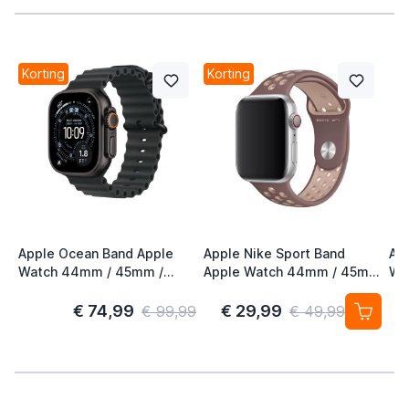
Korting
Korting
Apple Ocean Band Apple
Apple Nike Sport Band
Ap
Watch 44mm / 45mm /
Apple Watch 44mm / 45mm
Wa
46mm / 49mm Zwart /
/ 46mm / 49mm Smokey
46
Titanium
Mauve / Particle Beige
€ 74,99
€ 29,99
€ 99,99
€ 49,99