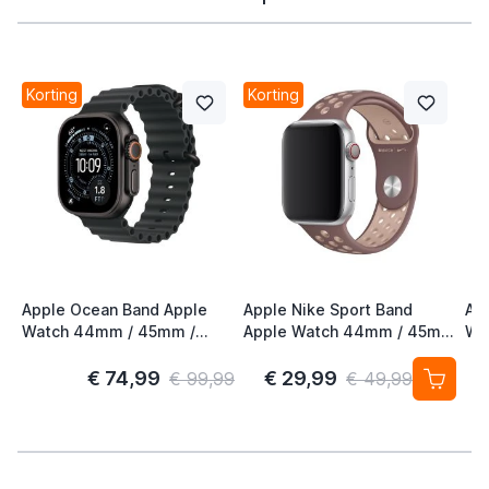
Korting
Korting
Apple Ocean Band Apple
Apple Nike Sport Band
Ap
Watch 44mm / 45mm /
Apple Watch 44mm / 45mm
Wa
46mm / 49mm Zwart /
/ 46mm / 49mm Smokey
46
Titanium
Mauve / Particle Beige
€ 74,99
€ 29,99
€ 99,99
€ 49,99