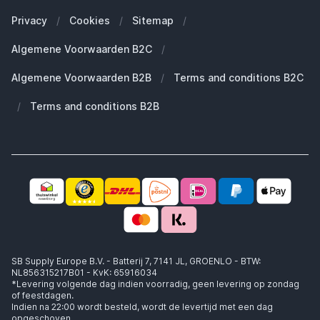
Onze blogs
Welke Apple Watch heb ik?
Zakelijke klanten (B2B)
Privacy
/
Cookies
/
Sitemap
/
Duurzaamheid
Welke Apple AirPods heb ik?
Reserve onderdelen
Algemene Voorwaarden B2C
/
Werken bij SB Supply
Welke MagSafe heb ik nodig?
Daarom SB Supply
Algemene Voorwaarden B2B
/
Terms and conditions B2C
Working at SB Supply
Groot en uniek assortiment
400.000+ klanten geleverd
/
Terms and conditions B2B
Niet goed, geld terug
Ook jouw zakelijke specialist!
SB Supply Europe B.V. - Batterij 7, 7141 JL, GROENLO - BTW:
NL856315217B01 - KvK: 65916034
*Levering volgende dag indien voorradig, geen levering op zondag
of feestdagen.
Indien na 22:00 wordt besteld, wordt de levertijd met een dag
opgeschoven.