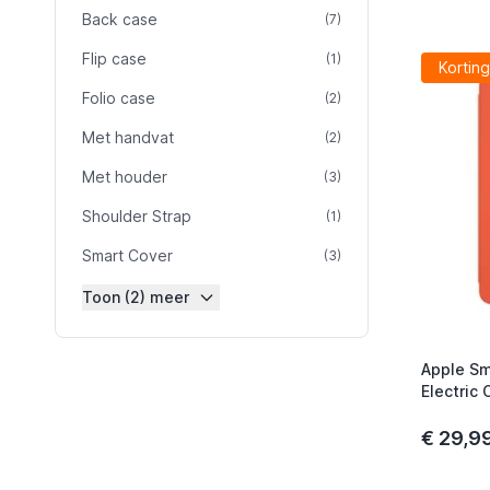
Back case
product
(7)
Flip case
product
(1)
Korting
Folio case
product
(2)
Met handvat
product
(2)
Met houder
product
(3)
Shoulder Strap
product
(1)
Smart Cover
product
(3)
Toon (2) meer
Apple Sm
Electric
€ 29,9