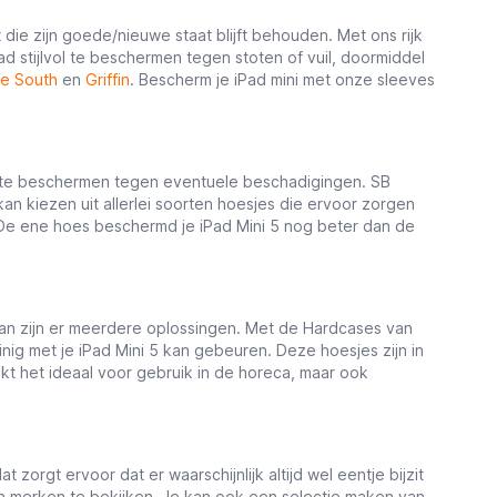
 die zijn goede/nieuwe staat blijft behouden. Met ons rijk
ad stijlvol te beschermen tegen stoten of vuil, doormiddel
e South
en
Griffin
. Bescherm je iPad mini met onze sleeves
 te beschermen tegen eventuele beschadigingen. SB
an kiezen uit allerlei soorten hoesjes die ervoor zorgen
 De ene hoes beschermd je iPad Mini 5 nog beter dan de
kan zijn er meerdere oplossingen. Met de Hardcases van
nig met je iPad Mini 5 kan gebeuren. Deze hoesjes zijn in
t het ideaal voor gebruik in de horeca, maar ook
orgt ervoor dat er waarschijnlijk altijd wel eentje bijzit
 en merken te bekijken. Je kan ook een selectie maken van