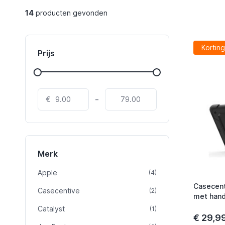
14
producten gevonden
Korting
Prijs
-
€
Merk
Apple
product
(4)
Casecent
Casecentive
product
(2)
met hand
Catalyst
product
(1)
€ 29,9