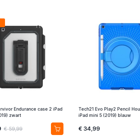
urvivor Endurance case 2 iPad
Tech21 Evo Play2 Pencil Ho
019) zwart
iPad mini 5 (2019) blauw
9
€ 34,99
€ 59,99