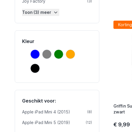
Joy Factory
product
(3)
Toon (3) meer
Korting
Kleur
Blauw
Grijs
Groen
Oranje
Blauw
Grijs
Groen
Oranje
Zwart
Zwart
Geschikt voor:
Griffin S
Apple iPad Mini 4 (2015)
product
zwart
(8)
Apple iPad Mini 5 (2019)
product
(12)
€ 9,99