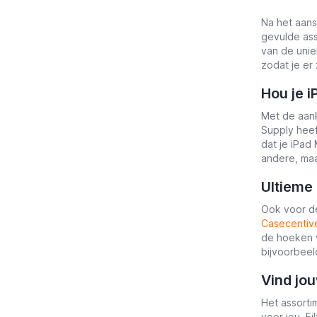
Na het aansc
gevulde as
van de uni
zodat je er
Hou je i
Met de aan
Supply heef
dat je iPad
andere, maar
Ultieme
Ook voor de
Casecentiv
de hoeken v
bijvoorbeel
Vind jou
Het assortim
voor jou. F