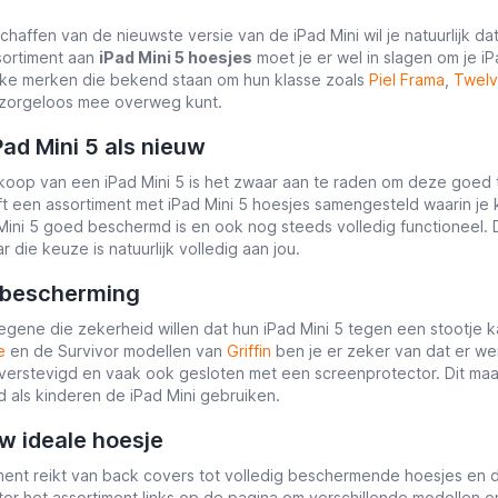
haffen van de nieuwste versie van de iPad Mini wil je natuurlijk dat
sortiment aan
iPad Mini 5 hoesjes
moet je er wel in slagen om je iP
eke merken die bekend staan om hun klasse zoals
Piel Frama
,
Twelv
 zorgeloos mee overweg kunt.
Pad Mini 5 als nieuw
koop van een iPad Mini 5 is het zwaar aan te raden om deze goed
t een assortiment met iPad Mini 5 hoesjes samengesteld waarin je k
 Mini 5 goed beschermd is en ook nog steeds volledig functioneel.
 die keuze is natuurlijk volledig aan jou.
 bescherming
gene die zekerheid willen dat hun iPad Mini 5 tegen een stootje 
e
en de Survivor modellen van
Griffin
ben je er zeker van dat er wei
erstevigd en vaak ook gesloten met een screenprotector. Dit maak
d als kinderen de iPad Mini gebruiken.
w ideale hoesje
ent reikt van back covers tot volledig beschermende hoesjes en dat z
ilter het assortiment links op de pagina om verschillende modellen