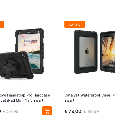
Korting
ive Handstrap Pro Hardcase
Catalyst Waterproof Case iP
vat iPad Mini 4 / 5 zwart
zwart
9
€ 79,00
€ 34,99
€ 99,99