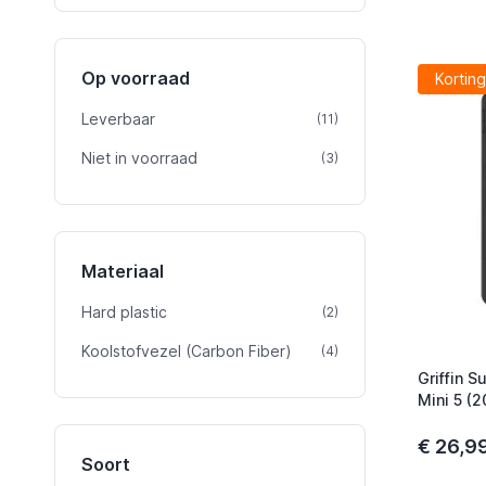
Op voorraad
Korting
Leverbaar
product
(11)
Niet in voorraad
product
(3)
Materiaal
Hard plastic
product
(2)
Koolstofvezel (Carbon Fiber)
product
(4)
Griffin S
Mini 5 (2
€ 26,9
Soort