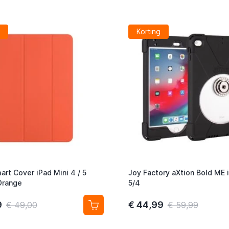
Korting
art Cover iPad Mini 4 / 5
Joy Factory aXtion Bold ME 
 Orange
5/4
9
€ 44,99
€ 49,00
€ 59,99