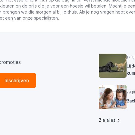
 kleuren en de prijs die je voor een hoesje wil betalen. Mocht je 
n brengen we die morgen al bij je thuis. Als je nog vragen hebt ove
t een van onze specialisten.
17 j
promoties
Lij
kun
Inschrijven
29 j
Bac
Zie alles