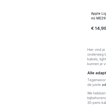
Apple Li
m) ME29
€ 14,9
Hier vind j
onderweg b
kabels, ligh
kunnen je v
Alle adap
Tegenwoordi
de juiste
ad
We hebben v
bijbehorend
30-pens kab