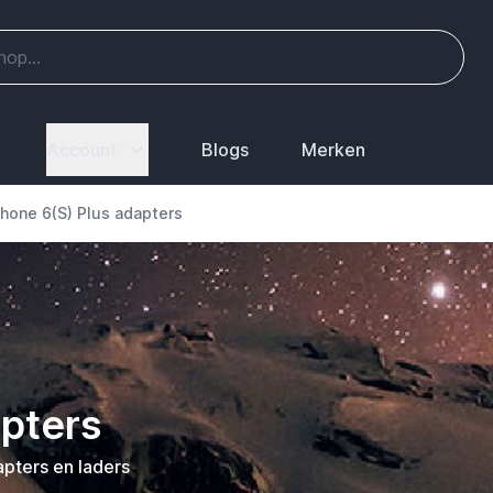
Account
Blogs
Merken
Phone 6(S) Plus adapters
apters
apters en laders