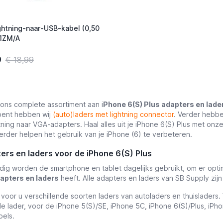
ghtning-naar-USB-kabel (0,50
1ZM/A
9
€ 18,99
e ons complete assortiment aan i
Phone 6(S) Plus adapters en lade
ent hebben wij
(auto)laders met lightning connector
. Verder hebbe
tning naar VGA-adapters. Haal alles uit je iPhone 6(S) Plus met onze
erder helpen het gebruik van je iPhone (6) te verbeteren.
ters en laders voor de iPhone 6(S) Plus
g worden de smartphone en tablet dagelijks gebruikt, om er optim
apters en laders
heeft. Alle adapters en laders van SB Supply zij
oor u verschillende soorten laders van autoladers en thuisladers
e lader, voor de iPhone 5(S)/SE, iPhone 5C, iPhone 6(S)/Plus, iPho
els.