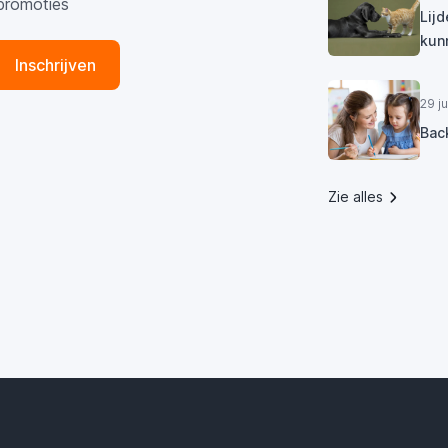
promoties
Lij
kun
Inschrijven
29 j
Bac
Zie alles