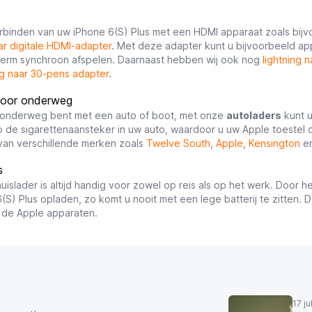
rbinden van uw iPhone 6(S) Plus met een HDMI apparaat zoals bi
aar digitale HDMI-adapter
. Met deze adapter kunt u bijvoorbeeld ap
erm synchroon afspelen. Daarnaast hebben wij ook nog
lightning 
ng naar 30-pens adapter
.
voor onderweg
u onderweg bent met een auto of boot, met onze
autoladers
kunt 
op de sigarettenaansteker in uw auto, waardoor u uw Apple toeste
van verschillende merken zoals
Twelve South
,
Apple
,
Kensington
en
s
uislader is altijd handig voor zowel op reis als op het werk. Door he
(S) Plus opladen, zo komt u nooit met een lege batterij te zitten. 
 de Apple apparaten.
17 j