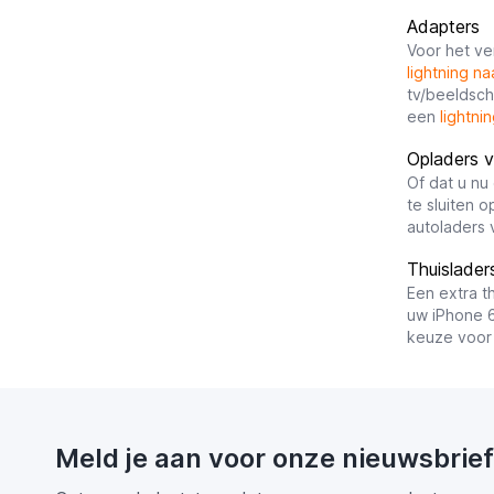
Adapters
Voor het ve
lightning n
tv/beeldsch
een
lightni
Opladers 
Of dat u n
te sluiten 
autoladers 
Thuislader
Een extra th
uw iPhone 6
keuze voor
Meld je aan voor onze nieuwsbrief