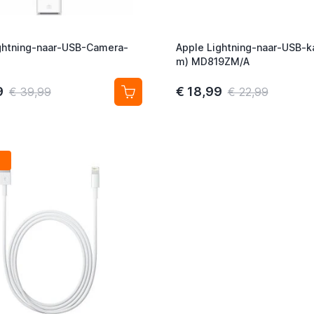
ghtning-naar-USB-Camera-
Apple Lightning-naar-USB-k
m) MD819ZM/A
9
€ 18,99
€ 39,99
€ 22,99