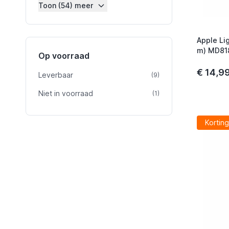
Toon (54) meer
Apple Li
m) MD81
Op voorraad
€ 14,9
Leverbaar
product
(9)
Niet in voorraad
product
(1)
Korting