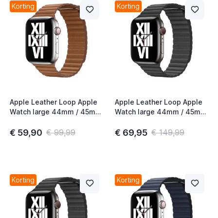
Korting
Korting
Apple Leather Loop Apple
Apple Leather Loop Apple
Watch large 44mm / 45mm
Watch large 44mm / 45mm
/ 46mm / 49mm Saddle
/ 46mm / 49mm Black
Brown
€ 59,90
€ 69,95
€ 99,99
€ 149,99
Korting
Korting