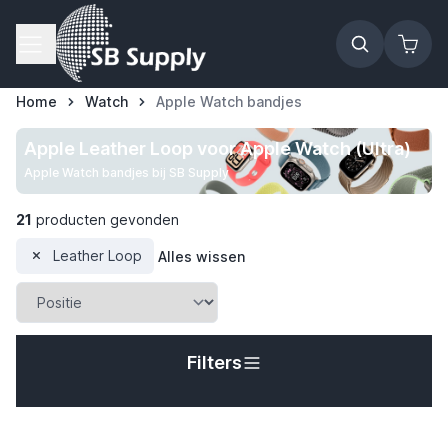
Ga naar de inhoud
Home
Watch
Apple Watch bandjes
Apple Leather Loop voor Apple Watch (Ultra)
Apple Watch bandjes bij SB Supply
21
producten gevonden
Leather Loop
Alles wissen
Filters
t