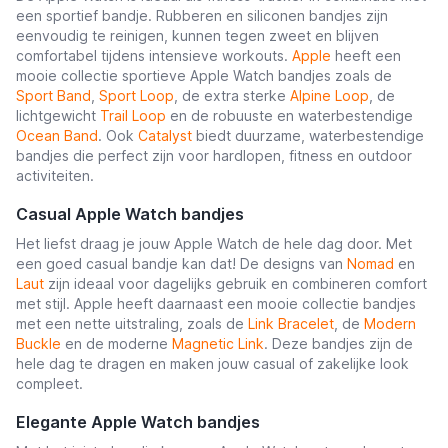
een sportief bandje. Rubberen en siliconen bandjes zijn
eenvoudig te reinigen, kunnen tegen zweet en blijven
comfortabel tijdens intensieve workouts.
Apple
heeft een
mooie collectie sportieve Apple Watch bandjes zoals de
Sport Band
,
Sport Loop
, de extra sterke
Alpine Loop
, de
lichtgewicht
Trail Loop
en de robuuste en waterbestendige
Ocean Band
. Ook
Catalyst
biedt duurzame, waterbestendige
bandjes die perfect zijn voor hardlopen, fitness en outdoor
activiteiten.
Casual Apple Watch bandjes
Het liefst draag je jouw Apple Watch de hele dag door. Met
een goed casual bandje kan dat! De designs van
Nomad
en
Laut
zijn ideaal voor dagelijks gebruik en combineren comfort
met stijl. Apple heeft daarnaast een mooie collectie bandjes
met een nette uitstraling, zoals de
Link Bracelet
, de
Modern
Buckle
en de moderne
Magnetic Link
. Deze bandjes zijn de
hele dag te dragen en maken jouw casual of zakelijke look
compleet.
Elegante Apple Watch bandjes