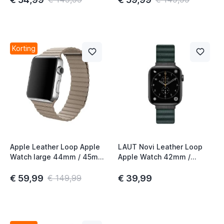
Korting
Apple Leather Loop Apple
LAUT Novi Leather Loop
Watch large 44mm / 45mm
Apple Watch 42mm /
/ 46mm / 49mm Stone
44mm / 45mm / 49mm
pine green
€ 59,99
€ 39,99
€ 149,99