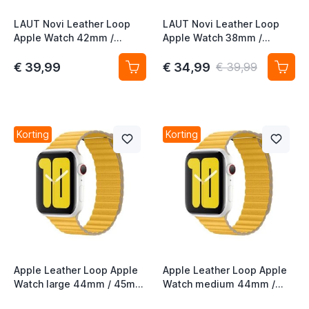
t
LAUT Novi Leather Loop
LAUT Novi Leather Loop
t
Apple Watch 42mm /
Apple Watch 38mm /
44mm / 45mm / 49mm
40mm / 41mm / 42mm
t
midnight
sepia brown
€ 39,99
€ 34,99
€ 39,99
t
Korting
Korting
t
t
Apple Leather Loop Apple
Apple Leather Loop Apple
Watch large 44mm / 45mm
Watch medium 44mm /
t
/ 46mm / 49mm Meyer
45mm / 46mm / 49mm