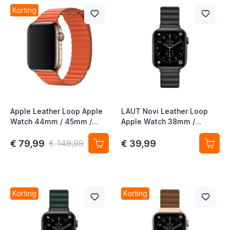
Korting
Apple Leather Loop Apple
LAUT Novi Leather Loop
Watch 44mm / 45mm /
Apple Watch 38mm /
46mm / 49mm Large -
40mm / 41mm / 42mm
Sunset
midnight
€ 79,99
€ 39,99
€ 149,99
t
t
Korting
Korting