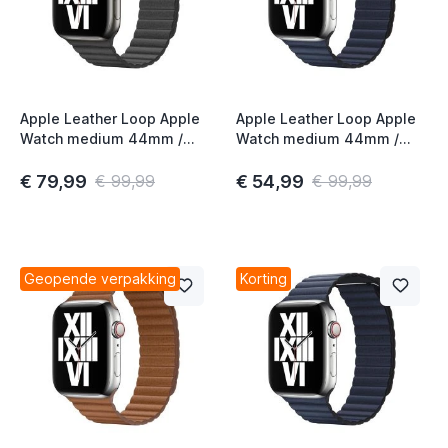
Apple Leather Loop Apple
Apple Leather Loop Apple
Watch medium 44mm /
Watch medium 44mm /
45mm / 46mm / 49mm
45mm / 46mm / 49mm
Black
Diver Blue
€ 79,99
€ 54,99
€ 99,99
€ 99,99
Geopende verpakking
Korting