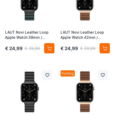
t
t
t
t
LAUT Novi Leather Loop
LAUT Novi Leather Loop
Apple Watch 38mm /
Apple Watch 42mm /
t
40mm / 41mm / 42mm pine
44mm / 45mm / 49mm
green
sepia brown
€ 24,99
€ 24,99
t
€ 39,99
€ 39,99
t
Korting
t
t
t