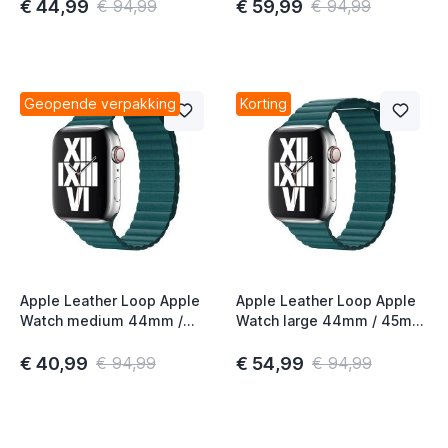
Lemon
Meyer Lemon
€ 44,99
€ 59,99
t
€ 94,99
€ 94,99
Geopende verpakking
Korting
t
t
Apple Leather Loop Apple
Apple Leather Loop Apple
Watch medium 44mm /
Watch large 44mm / 45mm
45mm / 46mm / 49mm
/ 46mm / 49mm Peacock
Peacock
€ 40,99
€ 54,99
€ 94,99
€ 94,99