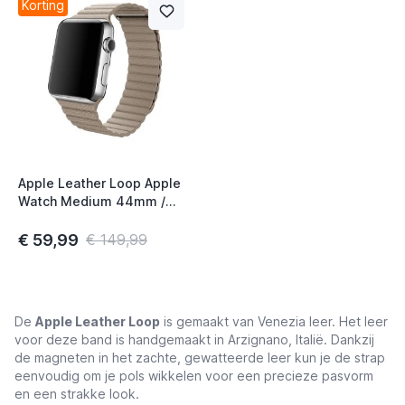
Korting
Apple Leather Loop Apple
Watch Medium 44mm /
45mm / 46mm / 49mm
Stone
€ 59,99
€ 149,99
De
Apple Leather Loop
is gemaakt van Venezia leer. Het leer
voor deze band is handgemaakt in Arzignano, Italië. Dankzij
de magneten in het zachte, gewatteerde leer kun je de strap
eenvoudig om je pols wikkelen voor een precieze pasvorm
en een strakke look.