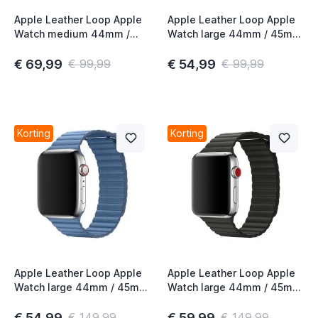
Apple Leather Loop Apple
Apple Leather Loop Apple
Watch medium 44mm /
Watch large 44mm / 45mm
45mm / 46mm / 49mm
/ 46mm / 49mm Diver Blue
Saddle Brown
€ 69,99
€ 54,99
€ 99,99
€ 99,99
Korting
Korting
Apple Leather Loop Apple
Apple Leather Loop Apple
Watch large 44mm / 45mm
Watch large 44mm / 45mm
/ 46mm / 49mm Cornflower
/ 46mm / 49mm Charcoal
Gray
€ 54,99
€ 59,99
€ 149,99
€ 149,99