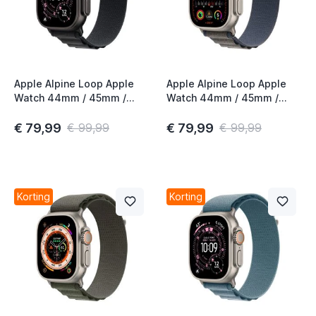
Apple Alpine Loop Apple
Apple Alpine Loop Apple
Watch 44mm / 45mm /
Watch 44mm / 45mm /
46mm / 49mm Zwart Small
46mm / 49mm Blauw
Medium
€ 79,99
€ 79,99
€ 99,99
€ 99,99
Korting
Korting