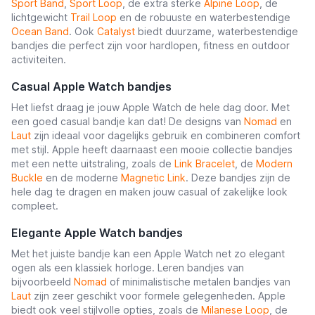
Sport Band
,
Sport Loop
, de extra sterke
Alpine Loop
, de
lichtgewicht
Trail Loop
en de robuuste en waterbestendige
Ocean Band
. Ook
Catalyst
biedt duurzame, waterbestendige
bandjes die perfect zijn voor hardlopen, fitness en outdoor
activiteiten.
Casual Apple Watch bandjes
Het liefst draag je jouw Apple Watch de hele dag door. Met
een goed casual bandje kan dat! De designs van
Nomad
en
Laut
zijn ideaal voor dagelijks gebruik en combineren comfort
met stijl. Apple heeft daarnaast een mooie collectie bandjes
met een nette uitstraling, zoals de
Link Bracelet
, de
Modern
Buckle
en de moderne
Magnetic Link
. Deze bandjes zijn de
hele dag te dragen en maken jouw casual of zakelijke look
compleet.
Elegante Apple Watch bandjes
Met het juiste bandje kan een Apple Watch net zo elegant
ogen als een klassiek horloge. Leren bandjes van
bijvoorbeeld
Nomad
of minimalistische metalen bandjes van
Laut
zijn zeer geschikt voor formele gelegenheden. Apple
biedt ook veel stijlvolle opties, zoals de
Milanese Loop
, de