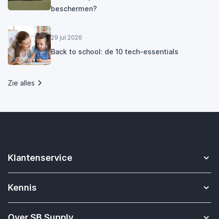
beschermen?
29 jul 2026
Back to school: de 10 tech-essentials
Zie alles
Klantenservice
Contact
Kennis
Betalen
Apple Watch bandjes kennisbank
Verzending & bezorging
Over SB Supply