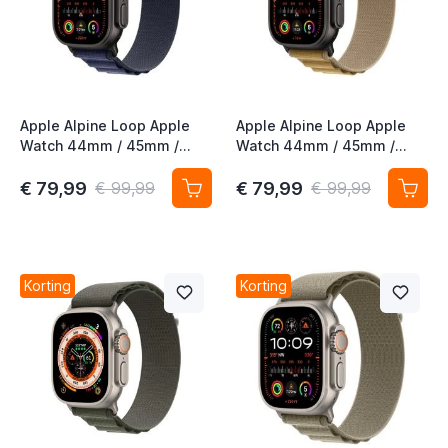
t
t
Apple Alpine Loop Apple
Apple Alpine Loop Apple
t
Watch 44mm / 45mm /
Watch 44mm / 45mm /
t
46mm / 49mm Navy Small
46mm / 49mm Tan/Zwart
Small
€ 79,99
€ 79,99
€ 99,99
€ 99,99
t
t
t
Korting
Korting
t
t