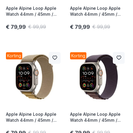
Apple Alpine Loop Apple
Apple Alpine Loop Apple
Watch 44mm / 45mm /
Watch 44mm / 45mm /
46mm / 49mm Groen
46mm / 49mm Lichtblauw
Medium
Medium
€ 79,99
€ 79,99
€ 99,99
€ 99,99
Korting
Korting
Apple Alpine Loop Apple
Apple Alpine Loop Apple
Watch 44mm / 45mm /
Watch 44mm / 45mm /
46mm / 49mm Tan Small
46mm / 49mm Indigo
Large
€ 79,99
€ 79,99
€ 99,99
€ 99,99