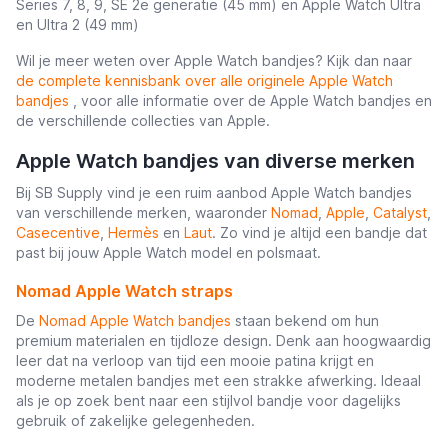
Series 7, 8, 9, SE 2e generatie (45 mm) en Apple Watch Ultra
en Ultra 2 (49 mm)
Wil je meer weten over Apple Watch bandjes? Kijk dan naar
de complete kennisbank over alle originele Apple Watch
bandjes
, voor alle informatie over de Apple Watch bandjes en
de verschillende collecties van Apple.
Apple Watch bandjes van diverse merken
Bij SB Supply vind je een ruim aanbod Apple Watch bandjes
van verschillende merken, waaronder
Nomad
,
Apple
,
Catalyst
,
Casecentive
,
Hermès
en
Laut
. Zo vind je altijd een bandje dat
past bij jouw Apple Watch model en polsmaat.
Nomad Apple Watch straps
De
Nomad Apple Watch bandjes
staan bekend om hun
premium materialen en tijdloze design. Denk aan hoogwaardig
leer dat na verloop van tijd een mooie patina krijgt en
moderne metalen bandjes met een strakke afwerking. Ideaal
als je op zoek bent naar een stijlvol bandje voor dagelijks
gebruik of zakelijke gelegenheden.