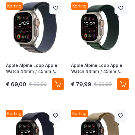
Korting
Korting
t
t
Apple Alpine Loop Apple
Apple Alpine Loop Apple
t
Watch 44mm / 45mm /
Watch 44mm / 45mm /
46mm / 49mm Small Blauw
46mm / 49mm
t
Donkergroen Small
€ 69,00
€ 79,99
€ 99,00
€ 99,99
t
t
t
Korting
Korting