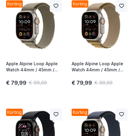
Korting
Korting
Apple Alpine Loop Apple
Apple Alpine Loop Apple
Watch 44mm / 45mm /
Watch 44mm / 45mm /
46mm / 49mm Olive
46mm / 49mm Tan Large
Medium
€ 79,99
€ 79,99
€ 99,99
€ 99,99
Korting
Korting