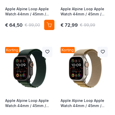
Apple Alpine Loop Apple
Apple Alpine Loop Apple
Watch 44mm / 45mm /
Watch 44mm / 45mm /
46mm / 49mm Small Green
46mm / 49mm Olive Small
€ 64,50
€ 72,99
€ 99,00
€ 99,99
t
Korting
Korting
Apple Alpine Loop Apple
Apple Alpine Loop Apple
Watch 44mm / 45mm /
Watch 44mm / 45mm /
46mm / 49mm
46mm / 49mm Natural /