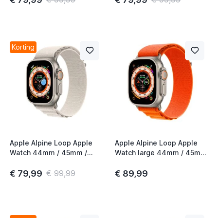
Korting
Apple Alpine Loop Apple
Apple Alpine Loop Apple
Watch 44mm / 45mm /
Watch large 44mm / 45mm
46mm / 49mm Starlight
/ 46mm / 49mm Orange
Medium
€ 79,99
€ 89,99
€ 99,99