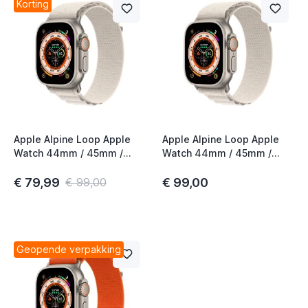
Korting
Apple Alpine Loop Apple
Apple Alpine Loop Apple
Watch 44mm / 45mm /
Watch 44mm / 45mm /
46mm / 49mm Large
46mm / 49mm Small
Starlight
Starlight
€ 79,99
€ 99,00
€ 99,00
Geopende verpakking