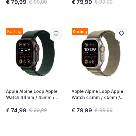
Donkergroen Medium
Titanium Medium
€ 79,99
€ 79,99
€ 99,99
€ 99,99
Korting
Korting
Apple Alpine Loop Apple
Apple Alpine Loop Apple
Watch 44mm / 45mm /
Watch 44mm / 45mm /
46mm / 49mm
46mm / 49mm Olive Large
Donkergroen Large
€ 74,99
€ 79,99
€ 99,99
€ 99,99