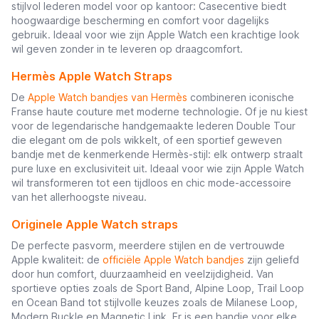
stijlvol lederen model voor op kantoor: Casecentive biedt
hoogwaardige bescherming en comfort voor dagelijks
gebruik. Ideaal voor wie zijn Apple Watch een krachtige look
wil geven zonder in te leveren op draagcomfort.
Hermès Apple Watch Straps
De
Apple Watch bandjes van Hermès
combineren iconische
Franse haute couture met moderne technologie. Of je nu kiest
voor de legendarische handgemaakte lederen Double Tour
die elegant om de pols wikkelt, of een sportief geweven
bandje met de kenmerkende Hermès-stijl: elk ontwerp straalt
pure luxe en exclusiviteit uit. Ideaal voor wie zijn Apple Watch
wil transformeren tot een tijdloos en chic mode-accessoire
van het allerhoogste niveau.
Originele Apple Watch straps
De perfecte pasvorm, meerdere stijlen en de vertrouwde
Apple kwaliteit: de
officiële Apple Watch bandjes
zijn geliefd
door hun comfort, duurzaamheid en veelzijdigheid. Van
sportieve opties zoals de Sport Band, Alpine Loop, Trail Loop
en Ocean Band tot stijlvolle keuzes zoals de Milanese Loop,
Modern Buckle en Magnetic Link. Er is een bandje voor elke