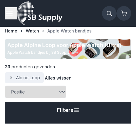
Ga naar de inhoud
Home
Watch
Apple Watch bandjes
Apple Alpine Loop voor Apple Watch (Ultra)
Apple Watch bandjes bij SB Supply
23
producten gevonden
Alpine Loop
Alles wissen
Filters