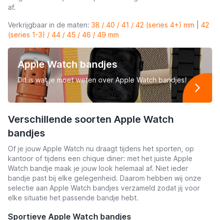
af.
Verkrijgbaar in de maten:
38 / 40 / 41 / 42 (series 4+) mm
|
42
(series 1-3) / 44 / 45 / 46 / 49 mm
Apple Watch bandjes
Dit is wat je moet weten over Apple Watch bandjes!
Verschillende soorten Apple Watch
bandjes
Of je jouw Apple Watch nu draagt tijdens het sporten, op
kantoor of tijdens een chique diner: met het juiste Apple
Watch bandje maak je jouw look helemaal af. Niet ieder
bandje past bij elke gelegenheid. Daarom hebben wij onze
selectie aan Apple Watch bandjes verzameld zodat jij voor
elke situatie het passende bandje hebt.
Sportieve Apple Watch bandjes