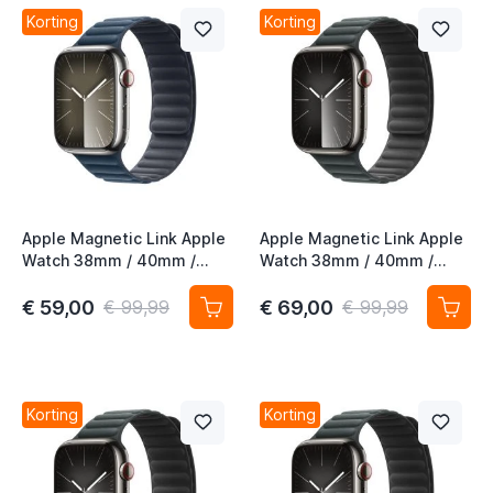
Korting
Korting
t
t
Apple Magnetic Link Apple
Apple Magnetic Link Apple
Watch 38mm / 40mm /
Watch 38mm / 40mm /
41mm / 42mm Pacific Blue
41mm / 42mm Evergreen
S/M
S/M
t
€ 59,00
€ 69,00
€ 99,99
€ 99,99
t
t
Korting
Korting
t
t