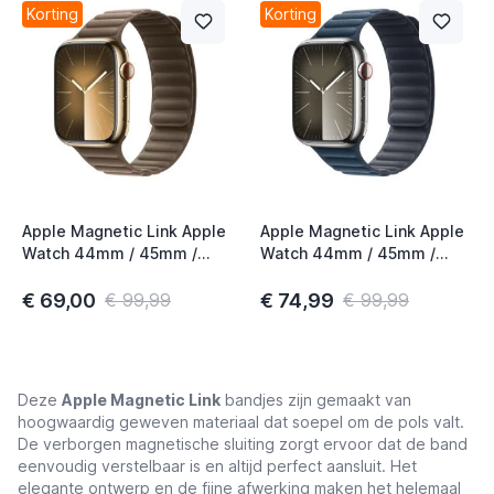
Korting
Korting
Apple Magnetic Link Apple
Apple Magnetic Link Apple
Watch 44mm / 45mm /
Watch 44mm / 45mm /
46mm / 49mm Taupe M/L
46mm / 49mm Pacific Blue
M/L
€ 69,00
€ 74,99
€ 99,99
€ 99,99
Deze
Apple Magnetic Link
bandjes zijn gemaakt van
hoogwaardig geweven materiaal dat soepel om de pols valt.
De verborgen magnetische sluiting zorgt ervoor dat de band
eenvoudig verstelbaar is en altijd perfect aansluit. Het
elegante ontwerp en de fijne afwerking maken het helemaal