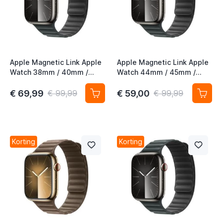
t
t
Apple Magnetic Link Apple
Apple Magnetic Link Apple
Watch 38mm / 40mm /
Watch 44mm / 45mm /
41mm / 42mm Evergreen
46mm / 49mm Evergreen
t
M/L
S/M
€ 69,99
€ 59,00
€ 99,99
€ 99,99
t
t
t
Korting
Korting
t
t
t