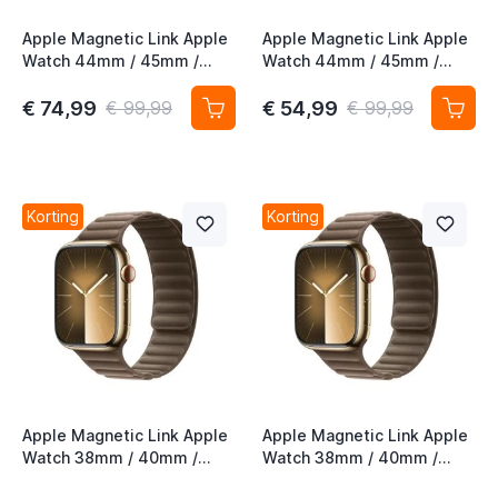
Apple Magnetic Link Apple
Apple Magnetic Link Apple
Watch 44mm / 45mm /
Watch 44mm / 45mm /
t
46mm / 49mm Taupe S/M
46mm / 49mm Evergreen
M/L
€ 74,99
€ 54,99
€ 99,99
€ 99,99
t
Korting
Korting
Apple Magnetic Link Apple
Apple Magnetic Link Apple
Watch 38mm / 40mm /
Watch 38mm / 40mm /
41mm / 42mm Taupe S/M
41mm / 42mm Taupe M/L