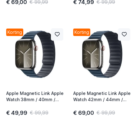
€ 69,00
€ 74,99
€ 99,99
€ 99,99
Korting
Korting
Apple Magnetic Link Apple
Apple Magnetic Link Apple
Watch 38mm / 40mm /
Watch 42mm / 44mm /
41mm / 42mm Pacific Blue
45mm / 49mm Pacific Blue
M/L
S/M
€ 49,99
€ 69,00
€ 99,99
€ 99,99