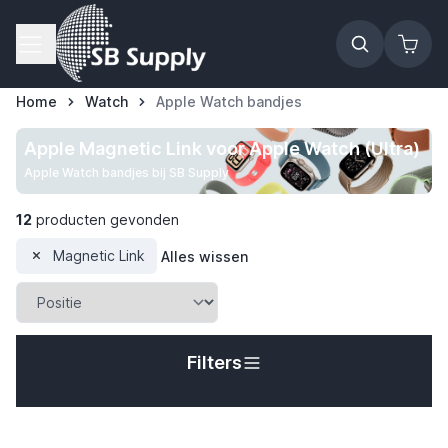
Ga naar de inhoud
Home
Watch
Apple Watch bandjes
Apple Magnetic Link voor Apple Watch (Ultra)
Apple Watch bandjes bij SB Supply
12
producten gevonden
Magnetic Link
Alles wissen
Filters