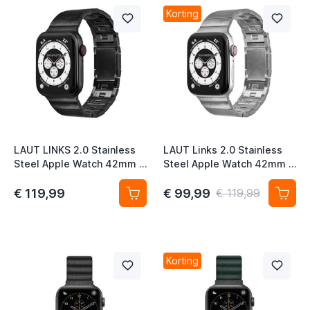
t
Korting
t
t
LAUT LINKS 2.0 Stainless
LAUT Links 2.0 Stainless
Steel Apple Watch 42mm /
Steel Apple Watch 42mm /
44mm / 45mm / 49mm
44mm / 45mm / 49mm
Zwart
Zilver
€ 119,99
€ 99,99
€ 119,99
t
Korting
t