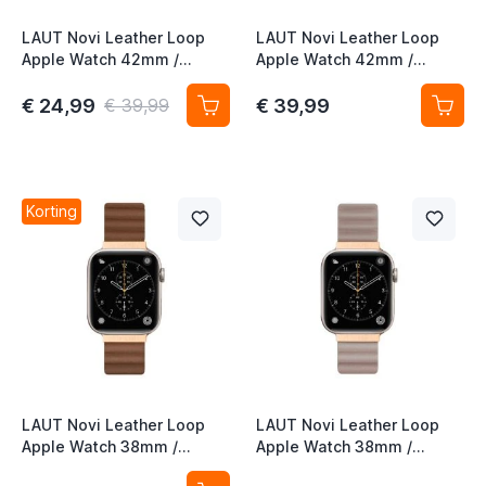
LAUT Novi Leather Loop
LAUT Novi Leather Loop
Apple Watch 42mm /
Apple Watch 42mm /
44mm / 45mm / 49mm
44mm / 45mm / 49mm
sepia brown
midnight
€ 24,99
€ 39,99
€ 39,99
t
t
Korting
t
t
LAUT Novi Leather Loop
LAUT Novi Leather Loop
Apple Watch 38mm /
Apple Watch 38mm /
40mm / 41mm / 42mm
40mm / 41mm beige