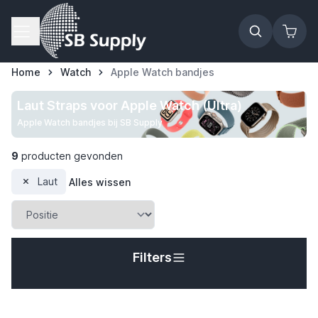
Ga naar de inhoud
Home
Watch
Apple Watch bandjes
Laut Straps voor Apple Watch (Ultra)
Apple Watch bandjes bij SB Supply
9
producten gevonden
Laut
Alles wissen
Filters
t