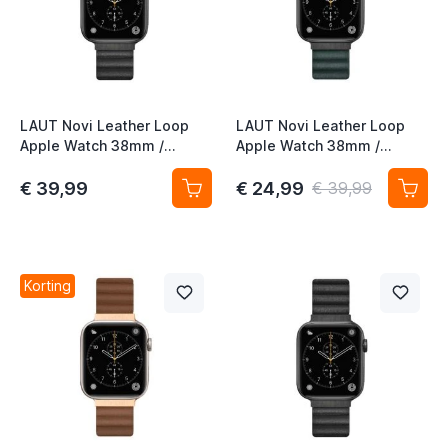
t
t
LAUT Novi Leather Loop
LAUT Novi Leather Loop
Apple Watch 38mm /
Apple Watch 38mm /
40mm / 41mm / 42mm
40mm / 41mm / 42mm pine
midnight
green
€ 39,99
€ 24,99
€ 39,99
t
t
Korting
t
t
t
t
t