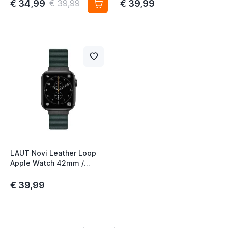
sepia brown
€ 34,99
€ 39,99
€ 39,99
t
t
LAUT Novi Leather Loop
Apple Watch 42mm /
44mm / 45mm / 49mm
pine green
€ 39,99